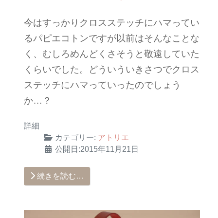
今はすっかりクロスステッチにハマってい
るパピエコトンですが以前はそんなことな
く、むしろめんどくさそうと敬遠していた
くらいでした。どういういきさつでクロス
ステッチにハマっていったのでしょう
か…？
詳細
カテゴリー:
アトリエ
公開日:2015年11月21日
続きを読む…