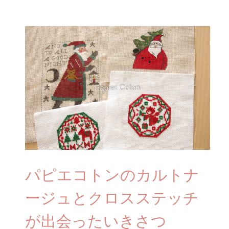
パピエコトンのカルトナ
ージュとクロスステッチ
が出会ったいきさつ