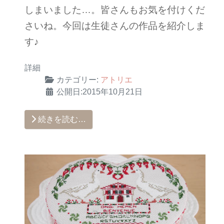
しまいました…。皆さんもお気を付けくだ
さいね。今回は生徒さんの作品を紹介しま
す♪
詳細
カテゴリー:
アトリエ
公開日:2015年10月21日
続きを読む…