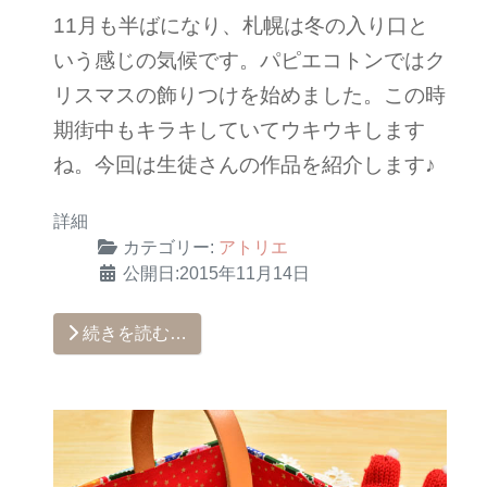
11月も半ばになり、札幌は冬の入り口と
いう感じの気候です。パピエコトンではク
リスマスの飾りつけを始めました。この時
期街中もキラキしていてウキウキします
ね。今回は生徒さんの作品を紹介します♪
詳細
カテゴリー:
アトリエ
公開日:2015年11月14日
続きを読む…