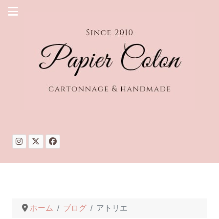
ホーム
ブログ
アトリエ