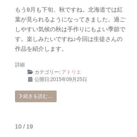
もう9月も下旬、秋ですね。北海道では紅
葉が見られるようになってきました。過ご
しやすい気候の秋は手作りにもよい季節で
す。楽しみたいですね♪今回は生徒さんの
作品を紹介します。
詳細
カテゴリー:
アトリエ
公開日:2015年09月25日
続きを読む…
10 / 19