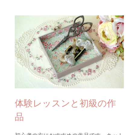
体験レッスンと初級の作
品