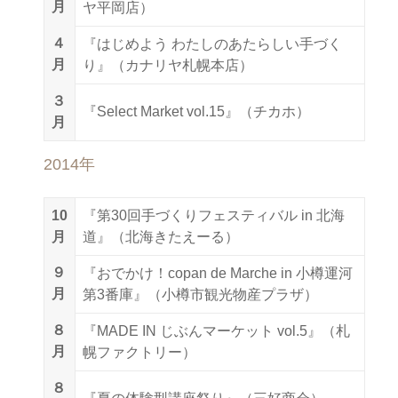
月
ヤ平岡店）
４
『はじめよう わたしのあたらしい手づく
月
り』（カナリヤ札幌本店）
３
『Select Market vol.15』（チカホ）
月
2014年
10
『第30回手づくりフェスティバル in 北海
月
道』（北海きたえーる）
９
『おでかけ！copan de Marche in 小樽運河
月
第3番庫』（小樽市観光物産プラザ）
８
『MADE IN じぶんマーケット vol.5』（札
月
幌ファクトリー）
８