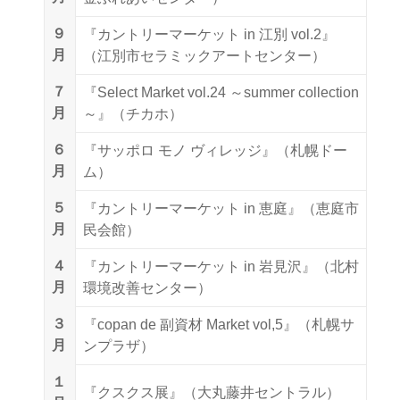
９
『カントリーマーケット in 江別 vol.2』
月
（江別市セラミックアートセンター）
７
『Select Market vol.24 ～summer collection
月
～』（チカホ）
６
『サッポロ モノ ヴィレッジ』（札幌ドー
月
ム）
５
『カントリーマーケット in 恵庭』（恵庭市
月
民会館）
４
『カントリーマーケット in 岩見沢』（北村
月
環境改善センター）
３
『copan de 副資材 Market vol,5』（札幌サ
月
ンプラザ）
１
『クスクス展』（大丸藤井セントラル）