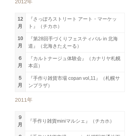
2012年
12
『さっぽろストリート アート・マーケッ
月
ト』（チカホ）
10
『第28回手づくりフェスティバル in 北海
月
道』（北海きたえーる）
６
『カルトナージュ体験会』（カナリヤ札幌
月
本店）
５
『手作り雑貨市場 copan vol,11』（札幌サ
月
ンプラザ）
2011年
９
『手作り雑貨miniマルシェ』（チカホ）
月