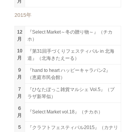
月
2015年
12
『Select Market～冬の贈り物～』（チカ
月
ホ）
10
『第31回手づくりフェスティバル in 北海
月
道』（北海きたえーる）
９
『hand to heart ハッピーキャラバン2』
月
（恵庭市民会館）
７
『ひなたぼっこ雑貨マルシェ Vol.5』（プ
月
ラザ新琴似）
６
『Select Market vol.18』（チカホ）
月
５
『クラフトフェスティバル2015』（カナリ