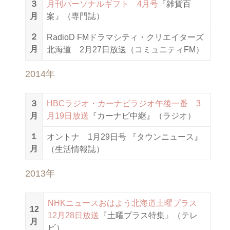
３
月刊パーソナルギフト 4月号
『雑貨百
月
案』（専門誌）
２
RadioD FMドラマシティ・クリエイターズ
月
北海道 2月27日放送（コミュニティFM）
2014年
３
HBCラジオ・カーナビラジオ午後一番 3
月
月19日放送
『カーナビ中継』（ラジオ）
１
オントナ 1月29日号 『タウンニュース』
月
（生活情報誌）
2013年
NHKニュースおはよう北海道土曜プラス
12
12月28日放送
『土曜プラス特集』（テレ
月
ビ）