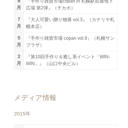
８
『手作り雑貨市場copan in 札幌駅前通地下
月
広場 第2弾』（チカホ）
７
『大人可愛い贈り物展 vol.3』（カナリヤ札
月
幌本店）
５
『手作り雑貨市場 copan vol.9』（札幌サン
月
プラザ）
２
『第10回手作り＆癒し系イベント「WIN-
月
WIN」』（山口中央ビル）
メディア情報
2015年