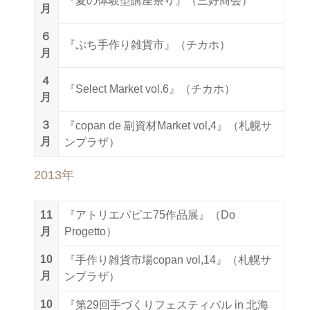
『夏の体験型講座祭り』（三好商会）
月
６
『ぷち手作り雑貨市』（チカホ）
月
４
『Select Market vol.6』（チカホ）
月
３
『copan de 副資材Market vol,4』（札幌サ
月
ンプラザ）
2013年
11
『アトリエパピエ75作品展』（Do
月
Progetto）
10
『手作り雑貨市場copan vol,14』（札幌サ
月
ンプラザ）
10
『第29回手づくりフェスティバル in 北海