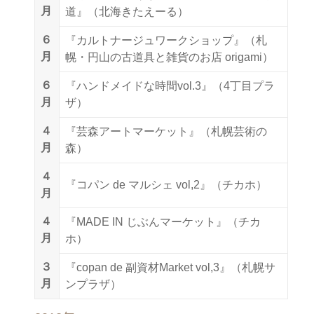
月
道』（北海きたえーる）
６
『カルトナージュワークショップ』（札
月
幌・円山の古道具と雑貨のお店 origami）
６
『ハンドメイドな時間vol.3』（4丁目プラ
月
ザ）
４
『芸森アートマーケット』（札幌芸術の
月
森）
４
『コパン de マルシェ vol,2』（チカホ）
月
４
『MADE IN じぶんマーケット』（チカ
月
ホ）
３
『copan de 副資材Market vol,3』（札幌サ
月
ンプラザ）