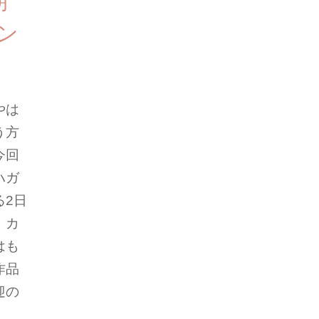
朝
ン
やは
う方
今回
ハガ
る2日
！カ
はも
作品
迎の