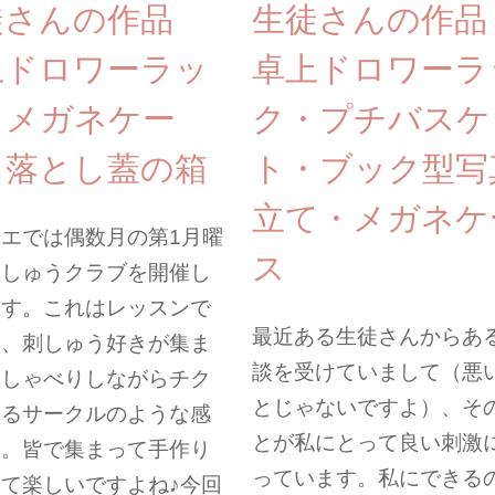
徒さんの作品
生徒さんの作
上ドロワーラッ
卓上ドロワーラ
・メガネケー
ク・プチバスケ
・落とし蓋の箱
ト・ブック型写
立て・メガネケ
エでは偶数月の第1月曜
ス
刺しゅうクラブを開催し
ます。これはレッスンで
最近ある生徒さんからあ
く、刺しゅう好きが集ま
談を受けていまして（悪
おしゃべりしながらチク
とじゃないですよ）、そ
するサークルのような感
とが私にとって良い刺激
す。皆で集まって手作り
っています。私にできる
て楽しいですよね♪今回