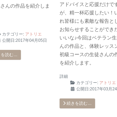
アドバイスと応援だけで
徒さんの作品を紹介しま
が、精一杯応援したい！
れ皆様にも素敵な報告と
お知らせすることができ
カテゴリー:
アトリエ
いいな♪今回はベテラン生
公開日:2017年04月05日
んの作品と、体験レッス
初級コースの生徒さんの
きを読む…
を紹介します。
詳細
カテゴリー:
アトリエ
公開日:2017年03月2
続きを読む…