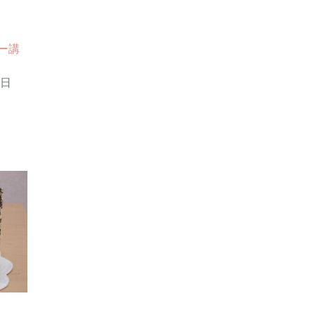
ー講
6日