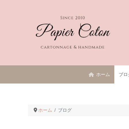
ホーム
ブロ
ホーム
ブログ