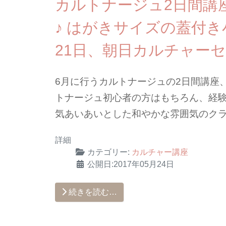
カルトナージュ2日間講
♪ はがきサイズの蓋付
21日、朝日カルチャー
6月に行うカルトナージュの2日間講座
トナージュ初心者の方はもちろん、経
気あいあいとした和やかな雰囲気のクラ
詳細
カテゴリー:
カルチャー講座
公開日:2017年05月24日
続きを読む…